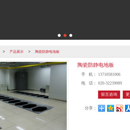
产品展示
陶瓷防静电地板
>
>
陶瓷防静电地板
手 机：
13710581006
电 话：
020-32239089
留言咨询
更
分享：