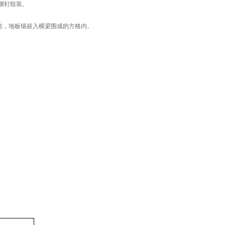
螺钉组装。
统，地板镶嵌入横梁围成的方格内。