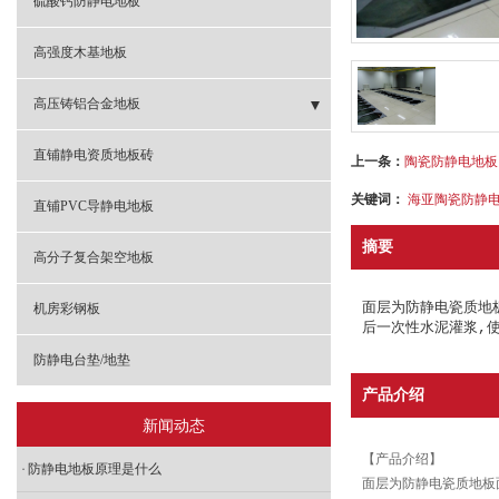
硫酸钙防静电地板
高强度木基地板
高压铸铝合金地板
- 高压铸铝防静电地板
直铺静电资质地板砖
上一条：
陶瓷防静电地板
关键词：
海亚陶瓷防静
直铺PVC导静电地板
摘要
高分子复合架空地板
面层为防静电瓷质地
机房彩钢板
后一次性水泥灌浆,
防静电台垫/地垫
产品介绍
新闻动态
【产品介绍】
防静电地板原理是什么
面层为防静电瓷质地板