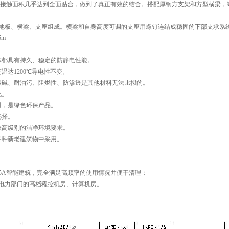
的接触面积几乎达到全面贴合，做到了真正有效的结合。搭配厚钢方支架和方型横梁，
地板、横梁、支座组成。横梁和自身高度可调的支座用螺钉连结成稳固的下部支承系
5m
体都具有持久、稳定的防静电性能。
温达1200℃导电性不变。
酸碱、耐油污、阻燃性、防渗透是其他材料无法比拟的。
化。
射，是绿色环保产品。
选择。
较高级别的洁净环境要求。
各种新老建筑物中采用。
5A智能建筑，完全满足高频率的使用情况并便于清理；
电力部门的高档程控机房、计算机房。