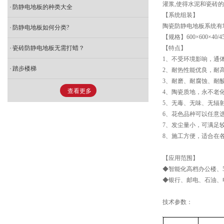
灌浆,使得水泥和瓷砖
防静电地板的种类大全
【系统组装】
陶瓷防静电地板系统有
防静电地板如何分类?
【规格】600×600×40/4
瓷砖防静电地板无需打蜡？
【特点】
1、不受环境影响，通
踏步楼梯
2、耐热性能优良，耐高
3、耐磨、耐腐蚀、耐
查看更多
4、陶瓷质地，永不老
5、无毒、无味、无辐
6、花色品种可以任意
7、发尘量小，可满足
8、施工方便，适合在
【应用范围】
◆智能化高档办公楼、
◆银行、邮电、石油、
技术参数：