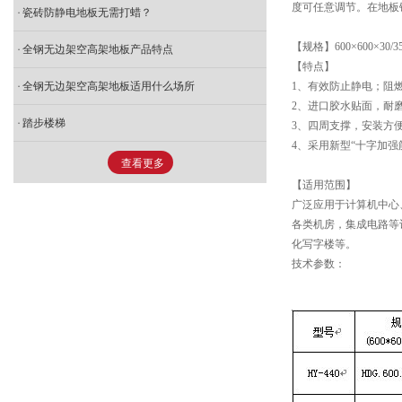
度可任意调节。在地板
瓷砖防静电地板无需打蜡？
【规格】600×600×30/3
全钢无边架空高架地板产品特点
【特点】
全钢无边架空高架地板适用什么场所
1、有效防止静电；阻
2、进口胶水贴面，耐
踏步楼梯
3、四周支撑，安装方
4、采用新型“十字加
查看更多
【适用范围】
广泛应用于计算机中心
各类机房，集成电路等
化写字楼等。
技术参数：