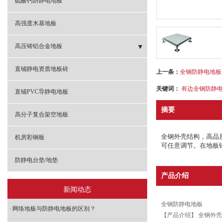
硫酸钙防静电地板
高强度木基地板
高压铸铝合金地板
- 高压铸铝防静电地板
直铺静电资质地板砖
上一条：
全钢防静电地板
关键词：
有边全钢防静
直铺PVC导静电地板
摘要
高分子复合架空地板
全钢外壳结构，高品
机房彩钢板
可任意调节。在地板
防静电台垫/地垫
产品介绍
新闻动态
全钢防静电地板
网络地板与防静电地板的区别？
【产品介绍】 全钢外