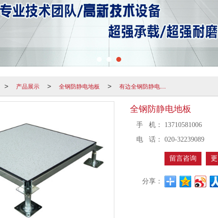
产品展示
全钢防静电地板
有边全钢防静电地板
>
>
>
全钢防静电地板
手 机：
13710581006
电 话：
020-32239089
留言咨询
更
分享：