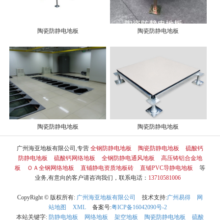
陶瓷防静电地板
陶瓷防静电地板
陶瓷防静电地板
陶瓷防静电地板
广州海亚地板有限公司,专营
全钢防静电地板
陶瓷防静电地板
硫酸钙
防静电地板
硫酸钙网络地板
全钢防静电通风地板
高压铸铝合金地
板
ＯＡ全钢网络地板
直铺静电资质地板砖
直铺PVC导静电地板
等
业务,有意向的客户请咨询我们，联系电话：
13710581006
CopyRight © 版权所有:
广州海亚地板有限公司
技术支持:
广州易得
网
站地图
XML
备案号:
粤ICP备16042090号-2
本站关键字:
防静电地板
网络地板
架空地板
陶瓷防静电地板
硫酸