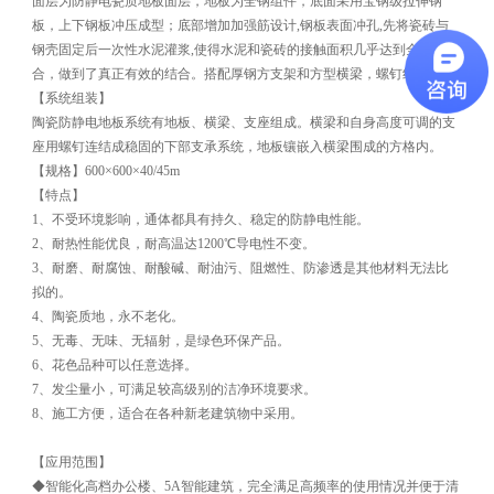
面层为防静电瓷质地板面层，地板为全钢组件，底面采用宝钢级拉伸钢
板，上下钢板冲压成型；底部增加加强筋设计,钢板表面冲孔,先将瓷砖与
钢壳固定后一次性水泥灌浆,使得水泥和瓷砖的接触面积几乎达到全面贴
合，做到了真正有效的结合。搭配厚钢方支架和方型横梁，螺钉组装。
【系统组装】
陶瓷防静电地板系统有地板、横梁、支座组成。横梁和自身高度可调的支
座用螺钉连结成稳固的下部支承系统，地板镶嵌入横梁围成的方格内。
【规格】600×600×40/45m
【特点】
1、不受环境影响，通体都具有持久、稳定的防静电性能。
2、耐热性能优良，耐高温达1200℃导电性不变。
3、耐磨、耐腐蚀、耐酸碱、耐油污、阻燃性、防渗透是其他材料无法比
拟的。
4、陶瓷质地，永不老化。
5、无毒、无味、无辐射，是绿色环保产品。
6、花色品种可以任意选择。
7、发尘量小，可满足较高级别的洁净环境要求。
8、施工方便，适合在各种新老建筑物中采用。
【应用范围】
◆智能化高档办公楼、5A智能建筑，完全满足高频率的使用情况并便于清