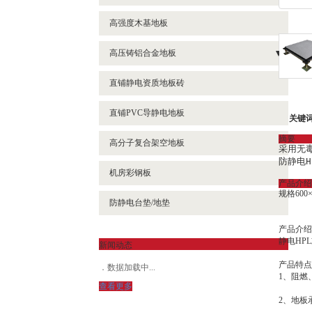
高强度木基地板
高压铸铝合金地板
- 高压铸铝防静电地板
直铺静电资质地板砖
直铺PVC导静电地板
关键
摘要
高分子复合架空地板
采用无
防静电H
机房彩钢板
产品介绍
规格600×
防静电台垫/地垫
产品介绍
静电HP
新闻动态
产品特点
数据加载中...
1、阻燃
查看更多
2、地板