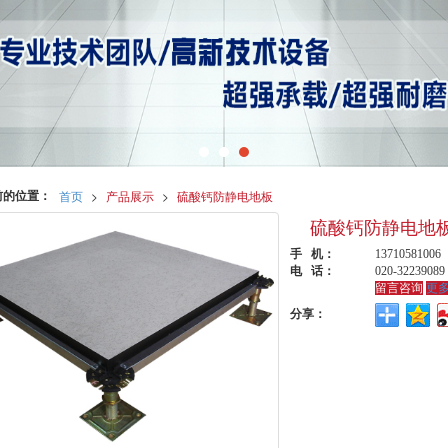
前的位置：
首页
>
产品展示
>
硫酸钙防静电地板
硫酸钙防静电地
手 机：
13710581006
电 话：
020-32239089
留言咨询
更
分享：