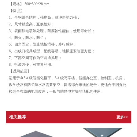
【规格】 500*500*28 mm
【特 点】:
1、全钢组合结构，强度高，耐冲击能力强；
2、尺寸精度高，互换性好；
3、表面静电喷涂处理，耐腐蚀性能佳，使用寿命长；
4、防火，防水，防尘；
5、四角固定，防止地板滑移，步行感好；
6、出线口模具成型，配线容易，地插座安装更方便；
7、下部空间可作为空调通风用；
8、拆装方便，可重复利用。
【适用范围】
适用于今5Ａ级智能化楼宇，5Ａ级写字楼，智能办公室，控制室，机房，
教学楼及有防尘防水及需要架空，网络综合布线的场合．更适合于旧办公
楼综合布线的地面改造；一般与防静电方块地毯配套使用.
相关推荐
更多>>